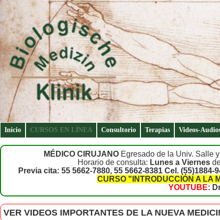
Inicio
CURSOS EN LÍNEA
Consultorio
Terapias
Videos-Audio
MÉDICO CIRUJANO
Egresado de la Univ. Salle y
Horario de consulta:
Lunes a Viernes
de
Previa cita: 55 5662-7880, 55 5662-8381 Cel. (55)1884-
CURSO "INTRODUCCIÓN A LA 
YOUTUBE
: D
VER VIDEOS IMPORTANTES DE LA NUEVA MEDIC