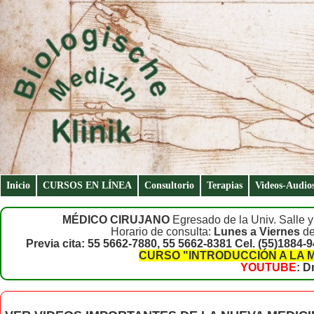
Inicio
CURSOS EN LÍNEA
Consultorio
Terapias
Videos-Audio
MÉDICO CIRUJANO
Egresado de la Univ. Salle y
Horario de consulta:
Lunes a Viernes
de
Previa cita: 55 5662-7880, 55 5662-8381 Cel. (55)1884-
CURSO "INTRODUCCIÓN A LA 
YOUTUBE
: D